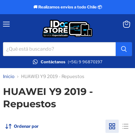
🚚 Realizamos envíos a todo Chile 📦
Menú
Ver
carrit
Contáctanos
(+56) 9 96870197
Inicio
HUAWEI Y9 2019 - Repuestos
HUAWEI Y9 2019 -
Repuestos
Ordenar por