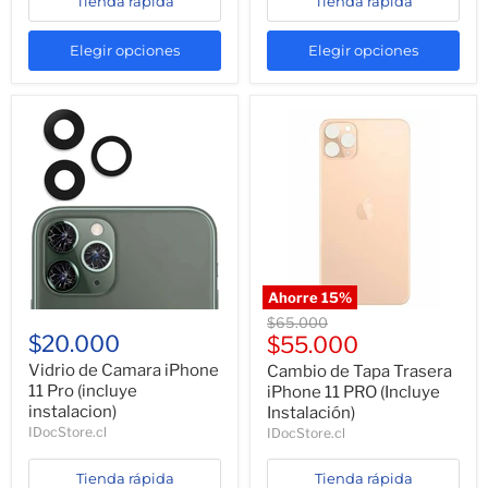
Tienda rápida
Tienda rápida
Elegir opciones
Elegir opciones
Ahorre
15
%
Precio
$65.000
$20.000
Precio
original
$55.000
actual
Vidrio de Camara iPhone
Cambio de Tapa Trasera
11 Pro (incluye
iPhone 11 PRO (Incluye
instalacion)
Instalación)
IDocStore.cl
IDocStore.cl
Tienda rápida
Tienda rápida