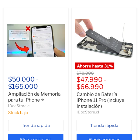
Ahorre hasta
31
%
Precio
$70.000
$50.000
-
original
$47.990
-
$165.000
$66.990
Ampliación de Memoria
Cambio de Batería
para tu iPhone ⭐
iPhone 11 Pro (Incluye
IDocStore.cl
Instalación)
IDocStore.cl
Stock bajo
Tienda rápida
Tienda rápida
Elegir opciones
Elegir opciones