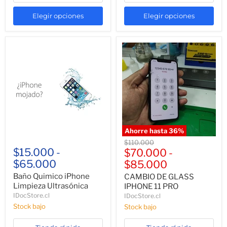
Elegir opciones
Elegir opciones
Ahorre hasta
36
%
Precio
$110.000
$15.000
-
original
$70.000
-
$65.000
$85.000
Baño Quimico iPhone
CAMBIO DE GLASS
Limpieza Ultrasónica
IPHONE 11 PRO
IDocStore.cl
IDocStore.cl
Stock bajo
Stock bajo