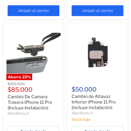
Añadir al carrito
Añadir al carrito
Ahorre
23
%
Precio
$110.000
Precio
$50.000
original
$85.000
actual
Cambio de Altavoz
Cambio De Camara
Inferior iPhone 11 Pro
Trasera iPhone 11 Pro
(incluye instalación)
(Incluye Instalación)
IDocStore.cl
IDocStore.cl
Stock bajo