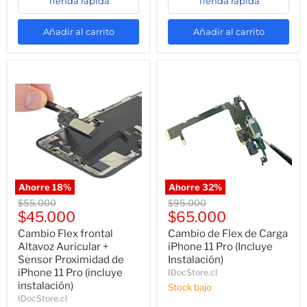
Tienda rápida
Tienda rápida
Añadir al carrito
Añadir al carrito
Ahorre
18
%
Ahorre
32
%
Precio
Precio
$55.000
$95.000
Precio
Precio
original
$45.000
original
$65.000
actual
actual
Cambio Flex frontal
Cambio de Flex de Carga
Altavoz Auricular +
iPhone 11 Pro (Incluye
Sensor Proximidad de
Instalación)
iPhone 11 Pro (incluye
IDocStore.cl
instalación)
Stock bajo
IDocStore.cl