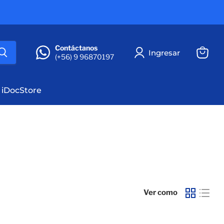
Contáctanos
Ingresar
(+56) 9 96870197
Ver
carrito
 iDocStore
Ver como