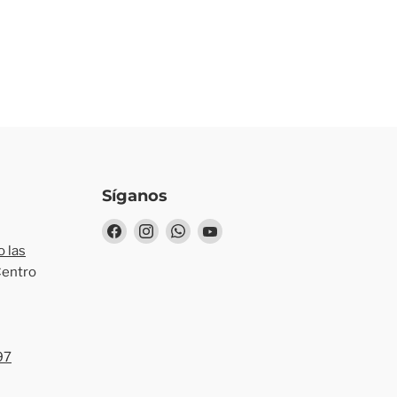
Síganos
Encuéntrenos
Encuéntrenos
Encuéntrenos
Encuéntrenos
en
en
en
en
 las
Facebook
Instagram
WhatsApp
YouTube
Centro
97