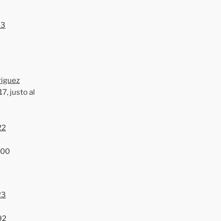
13
riguez
7, justo al
22
:00
23
92