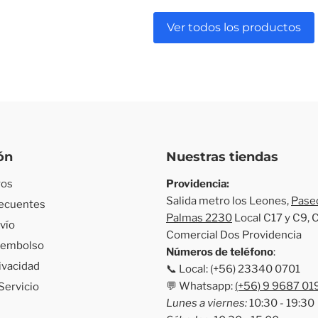
Ver todos los productos
ón
Nuestras tiendas
ros
Providencia:
Salida metro los Leones,
Paseo
recuentes
Palmas 2230
Local C17 y C9, 
nvío
Comercial Dos Providencia
Reembolso
Números de teléfono
:
rivacidad
📞 Local: (+56) 23340 0701
💬 Whatsapp:
(+56) 9 9687 01
Servicio
Lunes a viernes:
10:30 - 19:30