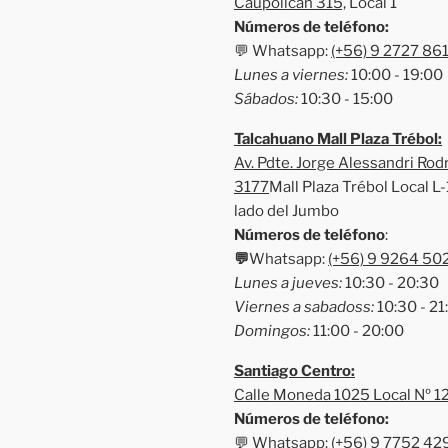
Caupolican 315,
Local 1
Números de teléfono:
💬 Whatsapp:
(+56) 9 2727 86
Lunes a viernes:
10:00 - 19:00
Sábados:
10:30 - 15:00
Talcahuano Mall Plaza Trébol:
Av. Pdte. Jorge Alessandri Rod
3177
Mall Plaza Trébol Local L-1
lado del Jumbo
Números de teléfono
:
💬
Whatsapp:
(+56) 9 9264 50
Lunes a jueves:
10:30 - 20:30
Viernes a sabadoss:
10:30 - 21
Domingos:
11:00 - 20:00
Santiago Centro:
Calle Moneda 1025 Local Nº 1
Números de teléfono:
💬 Whatsapp:
(+56) 9 7752 42