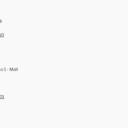
4
10
o 1 - Mall
01