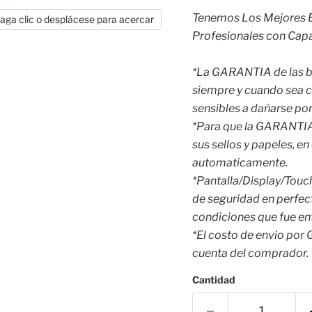
Tenemos Los Mejores E
aga clic o desplácese para acercar
Profesionales con Capa
*La GARANTIA de las ba
siempre y cuando sea co
sensibles a dañarse po
*Para que la GARANTIA 
sus sellos y papeles, e
automaticamente.
*Pantalla/Display/Touch
de seguridad en perfect
condiciones que fue en
*El costo de envio por
cuenta del comprador.
Cantidad