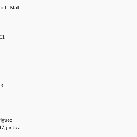
o 1 - Mall
01
13
riguez
7, justo al