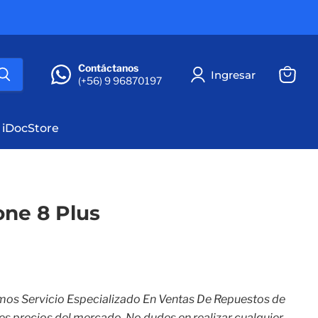
Contáctanos
Ingresar
(+56) 9 96870197
Ver
carrito
 iDocStore
one 8 Plus
mos Servicio Especializado En Ventas De Repuestos de
res precios del mercado. No dudes en realizar cualquier