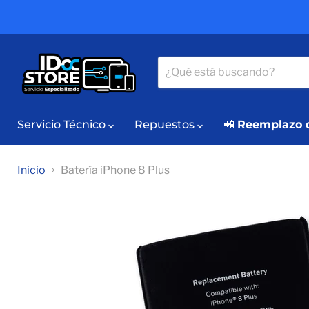
Servicio Técnico
Repuestos
📲
Reemplazo d
Inicio
Batería iPhone 8 Plus