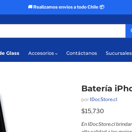
🚚 Realizamos envíos a todo Chile 📦
e Glass
Accesorios
Contáctanos
Sucursales
Batería iPh
por
IDocStore.cl
Precio actual
$15,730
En IDocStore.cl brinda
alta calidad a los mejo