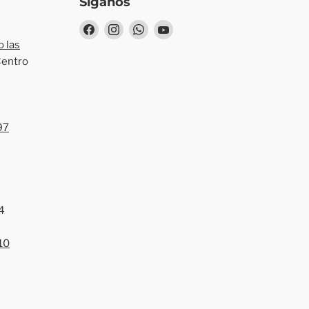
Síganos
Encuéntrenos
Encuéntrenos
Encuéntrenos
Encuéntrenos
en
en
en
en
 las
Facebook
Instagram
WhatsApp
YouTube
Centro
97
4
10