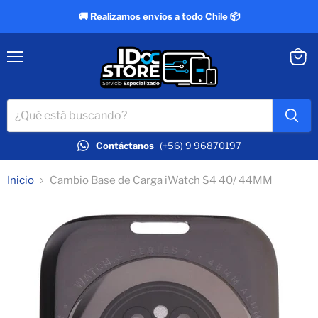
🚚 Realizamos envíos a todo Chile 📦
Menú
Ver
carrit
Contáctanos
(+56) 9 96870197
Inicio
Cambio Base de Carga iWatch S4 40/ 44MM