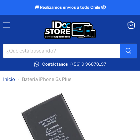
🚚 Realizamos envíos a todo Chile 📦
Menú
Ver
carrit
Contáctanos
(+56) 9 96870197
Inicio
Bateria iPhone 6s Plus