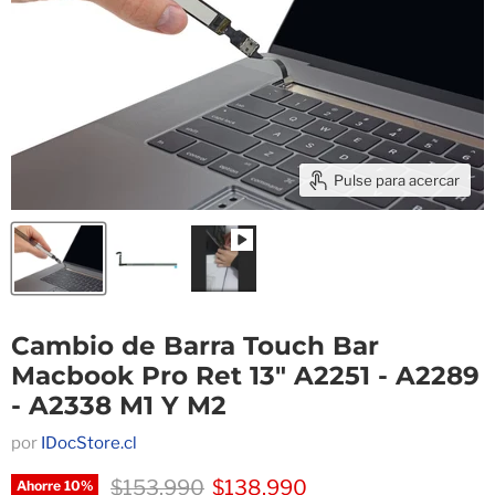
Pulse para acercar
Cambio de Barra Touch Bar
Macbook Pro Ret 13" A2251 - A2289
- A2338 M1 Y M2
por
IDocStore.cl
Precio original
Precio actual
$153,990
$138,990
Ahorre
10
%