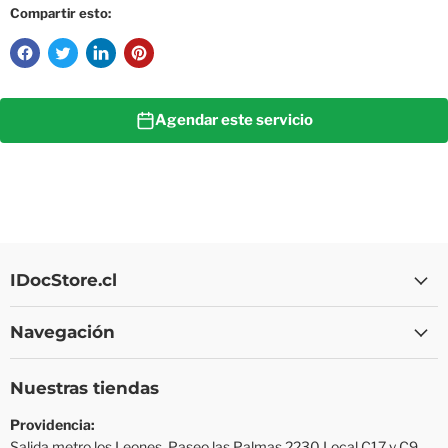
Compartir esto:
Agendar este servicio
IDocStore.cl
Navegación
Nuestras tiendas
Providencia:
Salida metro los Leones,
Paseo las Palmas 2230
Local C17 y C9,