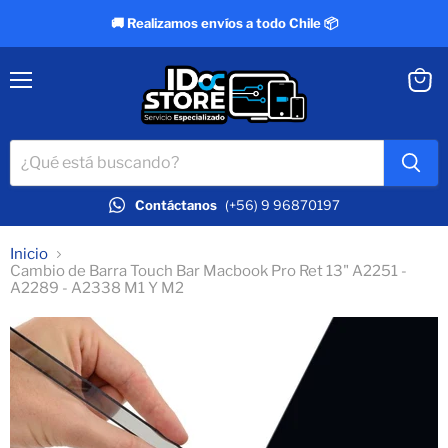
🚚 Realizamos envíos a todo Chile 📦
Menú
Ver
carrit
Contáctanos
(+56) 9 96870197
Inicio
Cambio de Barra Touch Bar Macbook Pro Ret 13" A2251 -
A2289 - A2338 M1 Y M2