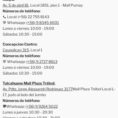
Av. 5 de abril 81,
Local 1851, piso 1 - Mall Pumay
Números de teléfono:
📞 Local: (+56) 22 755 8143
💬 Whatsapp:
(+56) 9 8345 4001
Lunes a viernes:
10:00 - 19:00
Sábados:
10:30 - 15:00
Concepcion Centro:
Caupolican 315,
Local 1
Números de teléfono:
💬 Whatsapp:
(+56) 9 2727 8613
Lunes a viernes:
10:00 - 19:00
Sábados:
10:30 - 15:00
Talcahuano Mall Plaza Trébol:
Av. Pdte. Jorge Alessandri Rodriguez 3177
Mall Plaza Trébol Local L-
17, justo al lado del Jumbo
Números de teléfono
:
💬
Whatsapp:
(+56) 9 9264 5022
Lunes a jueves:
10:30 - 20:30
Viernes a sabadoss:
10:30 - 21:00