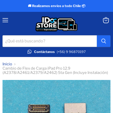
🚚 Realizamos envíos a todo Chile 📦
Menú
Ver
carrit
Contáctanos
(+56) 9 96870197
Inicio
Cambio de Flex de Carga iPad Pro 12.9
(A2378/A2461/A2379/A2462) 5ta Gen (Incluye Instalación)