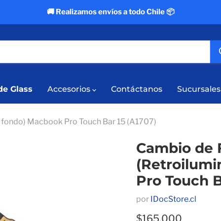
🚚 Realizamos envíos a todo Chile 📦
e Glass
Accesorios
Contáctanos
Sucursales
e fondo) Macbook Pro Touch Bar 15 (A1707)
Cambio de F
(Retroilum
Pro Touch B
por
IDocStore.cl
Precio actual
$165,000