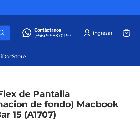
Contáctanos
Ingresar
(+56) 9 96870197
Ver
carrito
 iDocStore
lex de Pantalla
inacion de fondo) Macbook
ar 15 (A1707)