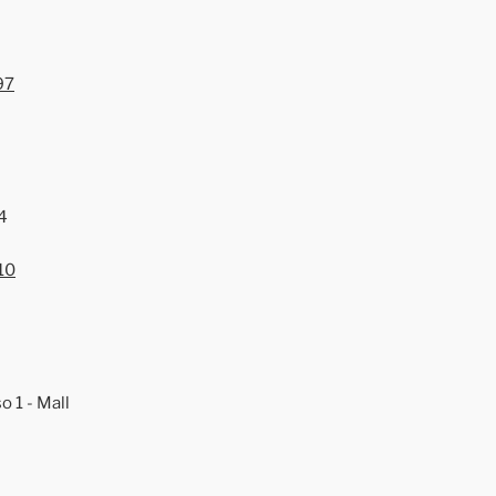
97
4
10
o 1 - Mall