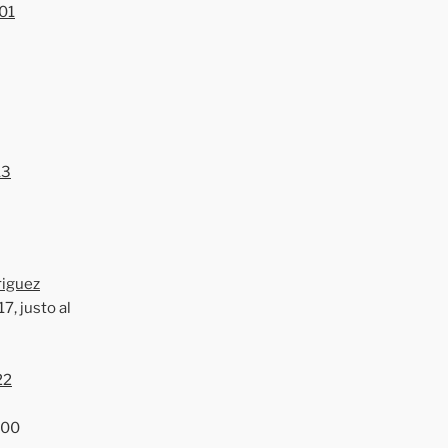
01
13
riguez
7, justo al
22
:00