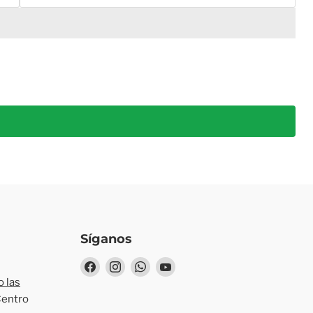
Síganos
Encuéntrenos
Encuéntrenos
Encuéntrenos
Encuéntrenos
en
en
en
en
 las
Facebook
Instagram
WhatsApp
YouTube
Centro