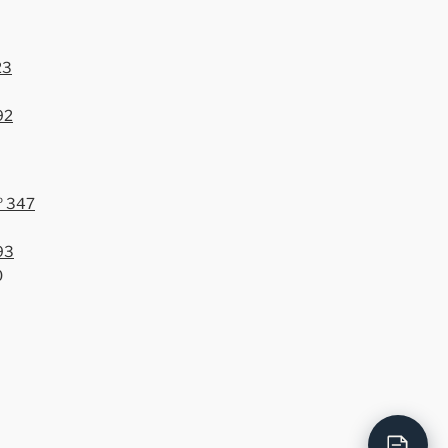
23
92
º 347
93
0