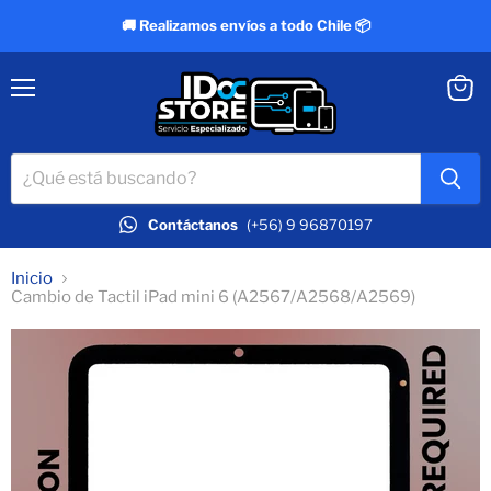
🚚 Realizamos envíos a todo Chile 📦
Menú
Ver
carrit
Contáctanos
(+56) 9 96870197
Inicio
Cambio de Tactil iPad mini 6 (A2567/A2568/A2569)