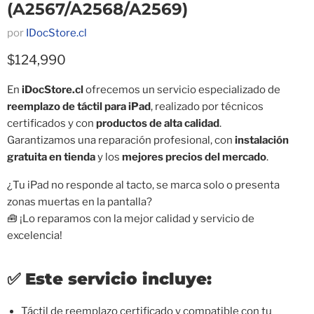
(A2567/A2568/A2569)
por
IDocStore.cl
Precio actual
$124,990
En
iDocStore.cl
ofrecemos un servicio especializado de
reemplazo de táctil para iPad
, realizado por técnicos
certificados y con
productos de alta calidad
.
Garantizamos una reparación profesional, con
instalación
gratuita en tienda
y los
mejores precios del mercado
.
¿Tu iPad no responde al tacto, se marca solo o presenta
zonas muertas en la pantalla?
🧰 ¡Lo reparamos con la mejor calidad y servicio de
excelencia!
✅
Este servicio incluye:
Táctil de reemplazo certificado y compatible con tu