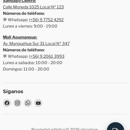
Santiago Centro:
Calle Moneda 1025 Local Nº 123
Números de teléfono:
💬 Whatsapp:
(+56) 9 7752 4292
Lunes a viernes:
9:00 - 19:00
Mall Apumanque:
Av. Manquehue Sur 31 Local Nº 347
Números de teléfono:
💬 Whatsapp:
(+56) 9 2061 3993
Lunes a sabados:
10:00 - 20:00
Domingos:
11:00 - 20:00
Síganos
Encuéntrenos
Encuéntrenos
Encuéntrenos
Encuéntrenos
en
en
en
en
Facebook
Instagram
WhatsApp
YouTube
Propiedad artística © 2026 idocstore.