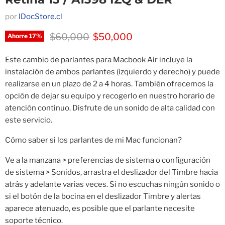
por
IDocStore.cl
Precio original
Precio actual
$60,000
$50,000
Ahorre
17
%
Este cambio de parlantes para Macbook Air incluye la
instalación de ambos parlantes (izquierdo y derecho) y puede
realizarse en un plazo de 2 a 4 horas. También ofrecemos la
opción de dejar su equipo y recogerlo en nuestro horario de
atención continuo. Disfrute de un sonido de alta calidad con
este servicio.
Cómo saber si los parlantes de mi Mac funcionan?
Ve a la manzana > preferencias de sistema o configuración
de sistema > Sonidos, arrastra el deslizador del Timbre hacia
atrás y adelante varias veces. Si no escuchas ningún sonido o
si el botón de la bocina en el deslizador Timbre y alertas
aparece atenuado, es posible que el parlante necesite
soporte técnico.