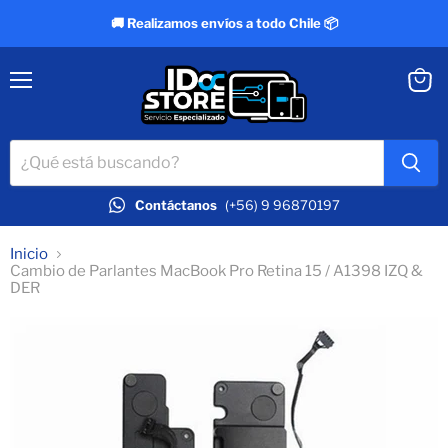
🚚 Realizamos envíos a todo Chile 📦
Menú
Ver
carrit
Contáctanos
(+56) 9 96870197
Inicio
Cambio de Parlantes MacBook Pro Retina 15 / A1398 IZQ &
DER