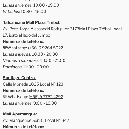
Lunes a viernes:
10:00 - 19:00
Sábados:
10:30 - 15:00
Talcahuano Mall Plaza Trébol:
Av. Pdte. Jorge Alessandri Rodriguez 3177
Mall Plaza Trébol Local L-
17, justo al lado del Jumbo
Números de teléfono
:
💬
Whatsapp:
(+56) 9 9264 5022
Lunes a jueves:
10:30 - 20:30
Viernes a sabadoss:
10:30 - 21:00
Domingos:
11:00 - 20:00
Santiago Centro:
Calle Moneda 1025 Local Nº 123
Números de teléfono:
💬 Whatsapp:
(+56) 9 7752 4292
Lunes a viernes:
9:00 - 19:00
Mall Apumanque:
Av. Manquehue Sur 31 Local Nº 347
Números de teléfono: