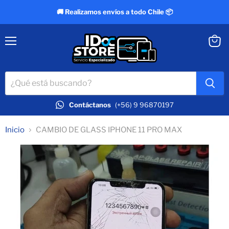
🚚 Realizamos envíos a todo Chile 📦
Menú
Ver
carrit
Contáctanos
(+56) 9 96870197
Inicio
CAMBIO DE GLASS IPHONE 11 PRO MAX